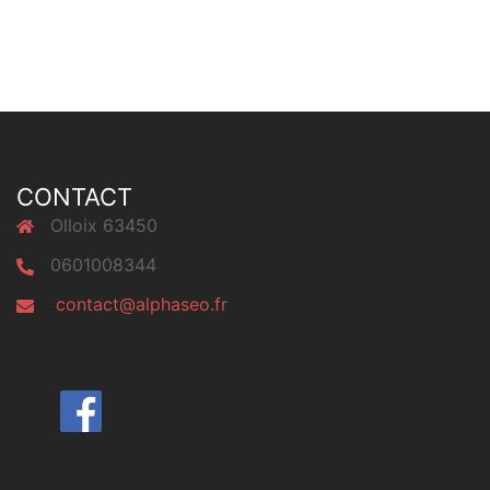
CONTACT
Olloix 63450
0601008344