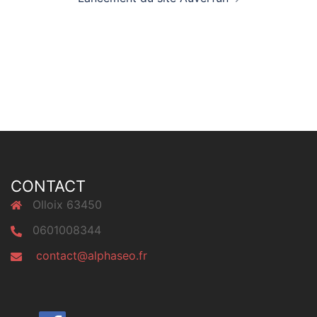
CONTACT
Olloix 63450
0601008344