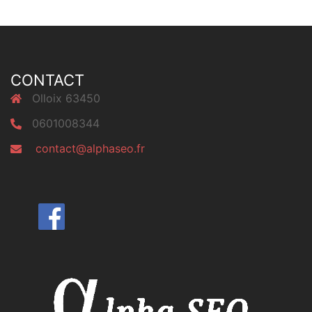
CONTACT
Olloix 63450
0601008344